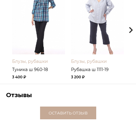
Блузы, рубашки
Блузы, рубашки
Бл
Туника ш 960-18
Рубашка ш 1111-19
Бл
3 400 ₽
3 200 ₽
2 8
Отзывы
ОСТАВИТЬ ОТЗЫВ