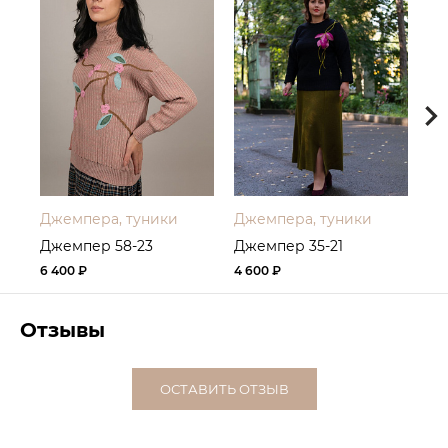
Джемпера, туники
Джемпера, туники
Дж
Джемпер 58-23
Джемпер 35-21
Дж
6 400 ₽
4 600 ₽
5 4
Отзывы
ОСТАВИТЬ ОТЗЫВ