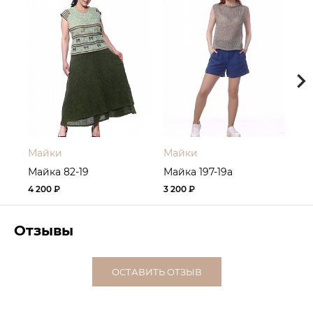
Майки
Майки
Ма
Майка 82-19
Майка 197-19а
Ма
4 200 ₽
3 200 ₽
3 6
Отзывы
ОСТАВИТЬ ОТЗЫВ