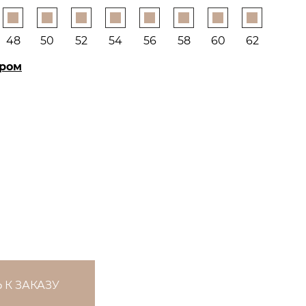
48
50
52
54
56
58
60
62
ером
 К ЗАКАЗУ