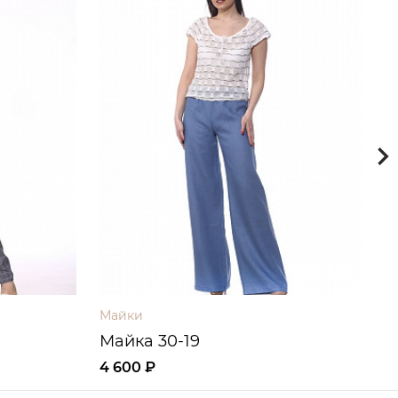
Майки
М
Майка 30-19
М
4 600 ₽
3