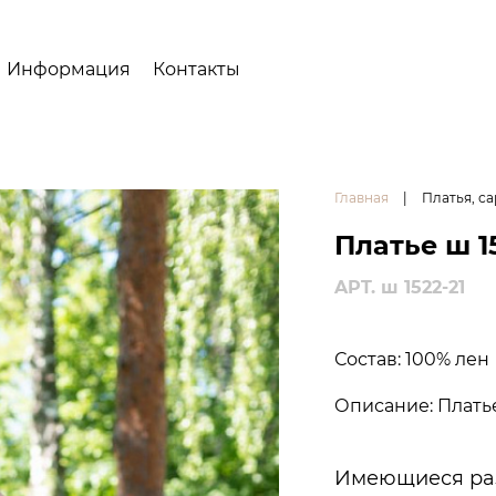
Информация
Контакты
Главная
|
Платья, с
Платье ш 1
APT. ш 1522-21
Состав: 100% лен
Описание: Плать
Имеющиеся ра