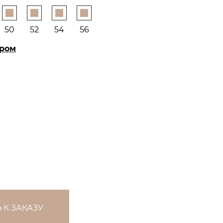
50
52
54
56
ером
 К ЗАКАЗУ