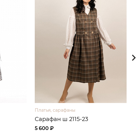
Платья, сарафаны
П
Сарафан ш 2115-23
П
5 600 ₽
6