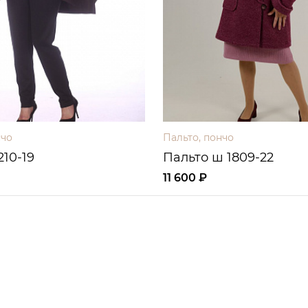
нчо
Пальто, пончо
210-19
Пальто ш 1809-22
11 600 ₽