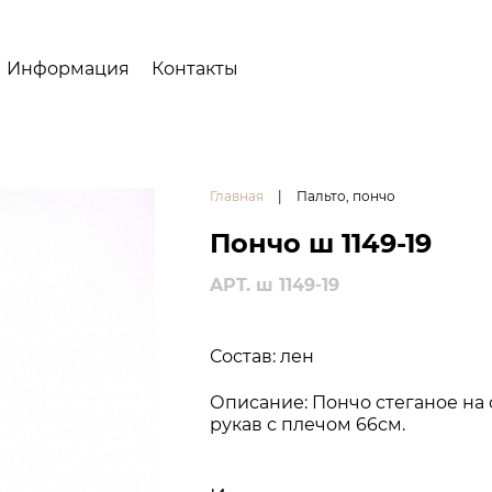
Информация
Контакты
Главная
|
Пальто, пончо
Пончо ш 1149-19
APT. ш 1149-19
Состав: лен
Описание: Пончо стеганое на 
рукав с плечом 66см.