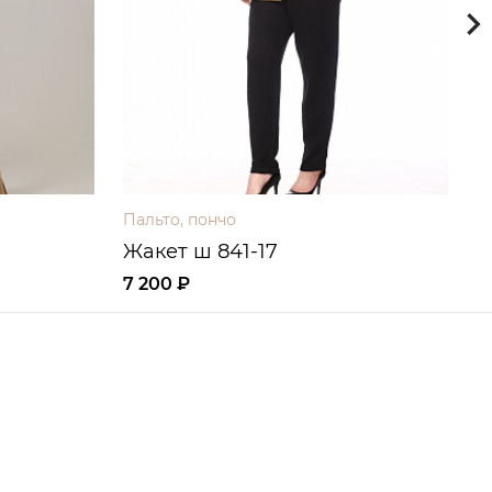
Пальто, пончо
П
Жакет ш 841-17
П
7 200 ₽
7