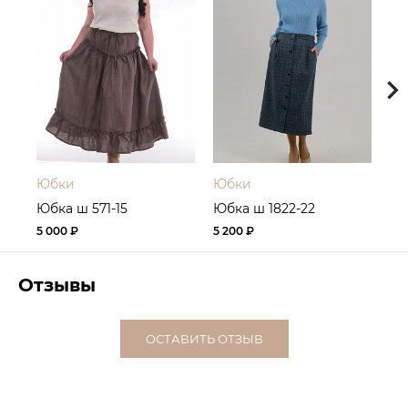
Юбки
Юбки
Ю
Юбка ш 571-15
Юбка ш 1822-22
Юб
5 000 ₽
5 200 ₽
5 4
Отзывы
ОСТАВИТЬ ОТЗЫВ