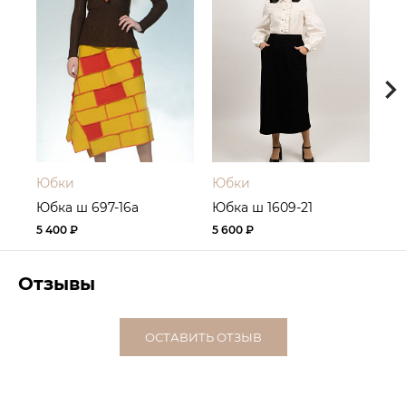
Юбки
Юбки
Ю
Юбка ш 697-16а
Юбка ш 1609-21
Юб
5 400 ₽
5 600 ₽
6 2
Отзывы
ОСТАВИТЬ ОТЗЫВ