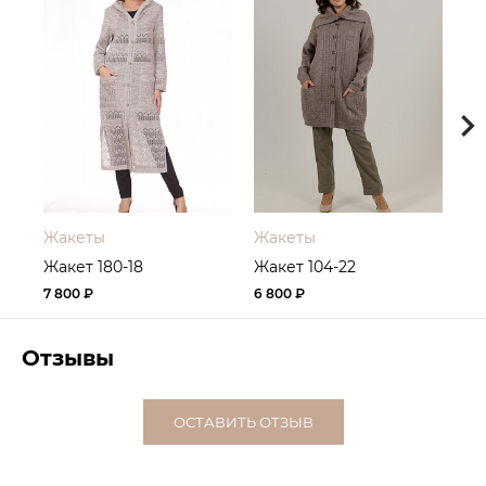
Жакеты
Жакеты
Жа
Жакет 180-18
Жакет 104-22
Жа
7 800 ₽
6 800 ₽
5 2
Отзывы
ОСТАВИТЬ ОТЗЫВ