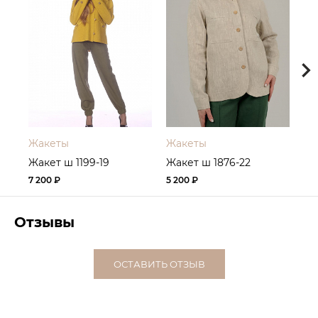
Жакеты
Жакеты
Жа
Жакет ш 1199-19
Жакет ш 1876-22
Жа
7 200 ₽
5 200 ₽
5 8
Отзывы
ОСТАВИТЬ ОТЗЫВ