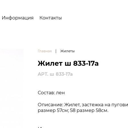
Информация
Контакты
Главная
|
Жилеты
Жилет ш 833-17а
APT. ш 833-17а
Состав: лен
Описание: Жилет, застежка на пугови
размер 57см; 58 размер 58см.