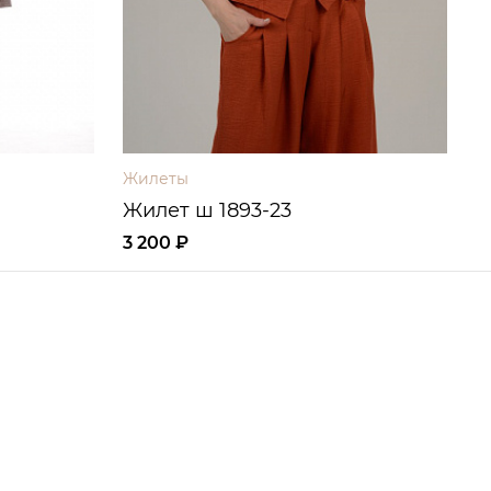
Жилеты
Ж
Жилет ш 1893-23
Ж
3 200 ₽
3