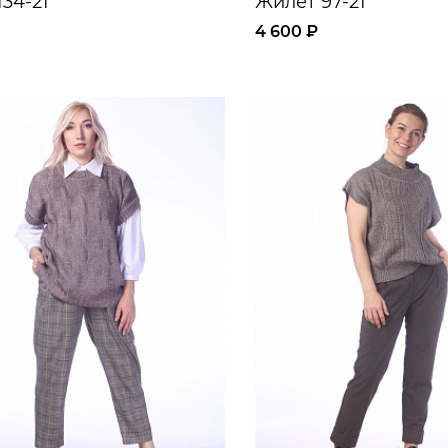
34-21
Жилет 97-21
4 600 ₽