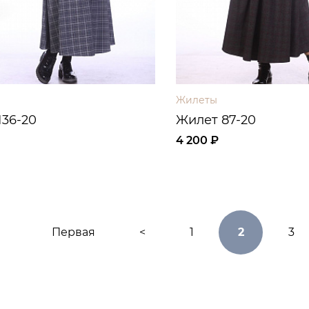
Жилеты
136-20
Жилет 87-20
4 200 ₽
Первая
<
1
2
3