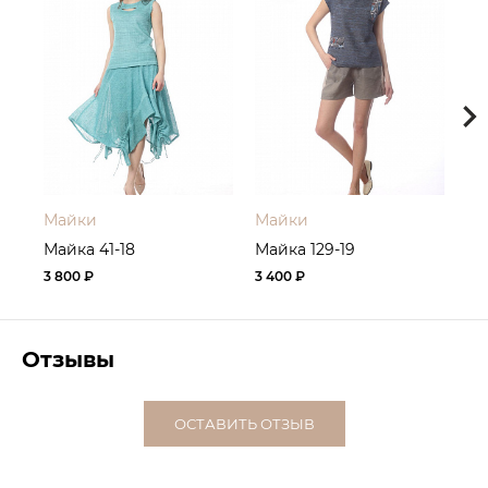
Майки
Майки
Ма
Майка 41-18
Майка 129-19
Ма
3 800 ₽
3 400 ₽
4 
Отзывы
ОСТАВИТЬ ОТЗЫВ